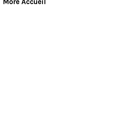
More Accueil
Stone Breaker
Clip
Citations
Lettrages divers